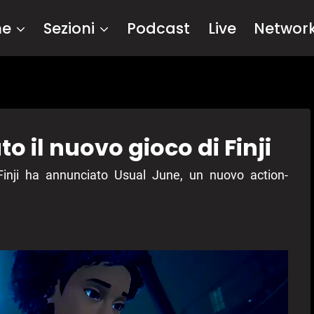
me
Sezioni
Podcast
Live
Networ
 il nuovo gioco di Finji
nji ha annunciato Usual June, un nuovo action-