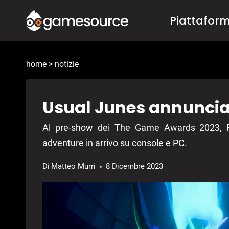
Salta
Piattafor
al
contenuto
home
>
notizie
Usual Junes annunciato
Al pre-show dei The Game Awards 2023, Fi
adventure in arrivo su console e PC.
Di
Matteo Murri
8 Dicembre 2023