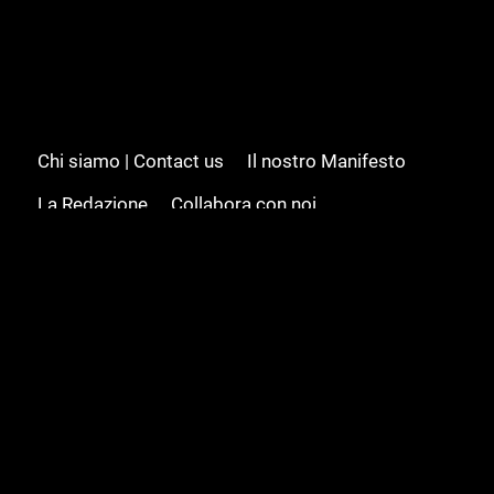
Chi siamo | Contact us
Il nostro Manifesto
La Redazione
Collabora con noi
Advertising/Pubblicità
Modifica il consenso
Cookie policy
Privacy policy
Feed RSS
Sitemap