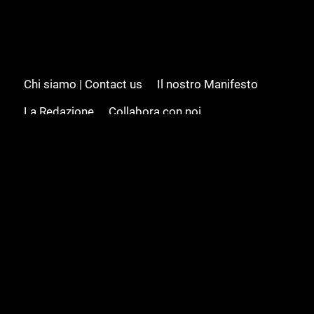
Chi siamo | Contact us
Il nostro Manifesto
La Redazione
Collabora con noi
Advertising/Pubblicità
Modifica il consenso
Cookie policy
Privacy policy
Feed RSS
Sitemap