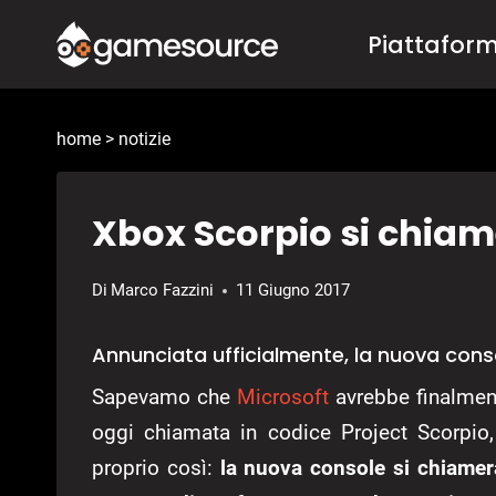
Salta
Piattafor
al
contenuto
home
>
notizie
Xbox Scorpio si chia
Di
Marco Fazzini
11 Giugno 2017
Annunciata ufficialmente, la nuova con
Sapevamo che
Microsoft
avrebbe finalment
oggi chiamata in codice Project Scorpio, 
proprio così:
la nuova console si chiamer