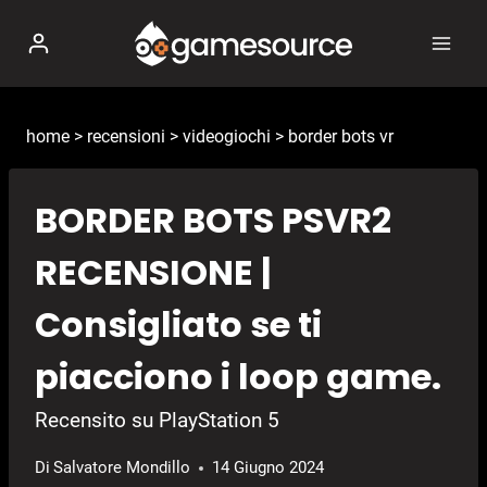
Salta
al
contenuto
home
>
recensioni
>
videogiochi
>
border bots vr
BORDER BOTS PSVR2
RECENSIONE |
Consigliato se ti
piacciono i loop game.
Recensito su PlayStation 5
Di
Salvatore Mondillo
14 Giugno 2024