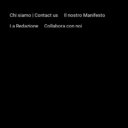
Chi siamo | Contact us
Il nostro Manifesto
La Redazione
Collabora con noi
Advertising/Pubblicità
Modifica il consenso
Cookie policy
Privacy policy
Feed RSS
Sitemap
© 2008 - 2026 Gamesource Italia