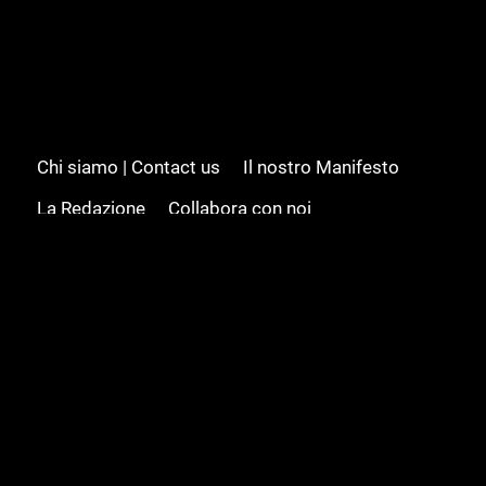
Chi siamo | Contact us
Il nostro Manifesto
La Redazione
Collabora con noi
Advertising/Pubblicità
Modifica il consenso
Cookie policy
Privacy policy
Feed RSS
Sitemap