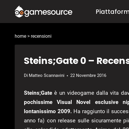
Salta
Piattafor
al
contenuto
home
>
recensioni
Steins;Gate 0 – Recen
Di
Matteo Scannavini
22 Novembre 2016
Steins;Gate
è un videogame dalla vita dav
pochissime Visual Novel esclusive nip
lontanissimo 2009.
Ha raggiunto il success
anno fa) con release sulle sicuramente più