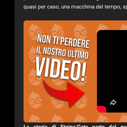
quasi per caso, una macchina del tempo, spe
La storia di Steins;Gate parte dal quo