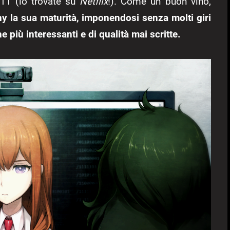
11 (lo trovate su
Netflix
!). Come un buon vino,
ny la sua maturità, imponendosi senza molti giri
 più interessanti e di qualità mai scritte.