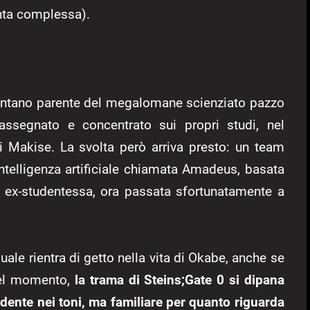
nta complessa).
lontano parente del megalomane scienziato pazzo
ssegnato e concentrato sui propri studi, nel
di Makise. La svolta però arriva presto: un team
 intelligenza artificiale chiamata Amadeus, basata
a ex-studentessa, ora passata sfortunatamente a
ale rientra di getto nella vita di Okabe, anche se
quel momento,
la trama di Steins;Gate 0 si dipana
dente nei toni, ma familiare per quanto riguarda