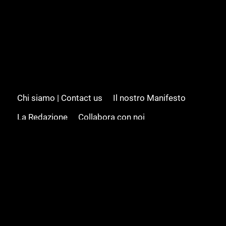
Chi siamo | Contact us
Il nostro Manifesto
La Redazione
Collabora con noi
Advertising/Pubblicità
Modifica il consenso
Cookie policy
Privacy policy
Feed RSS
Sitemap