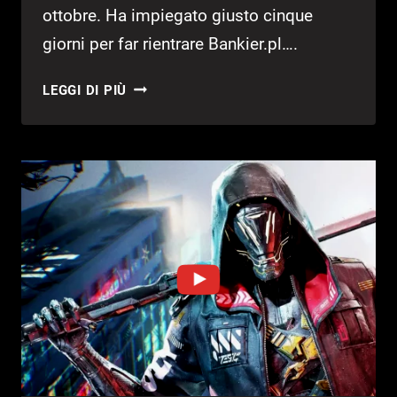
ottobre. Ha impiegato giusto cinque
giorni per far rientrare Bankier.pl….
GHOSTRUNNER
LEGGI DI PIÙ
2
SUPERA
I
6
MILIONI
DI
FATTURATO