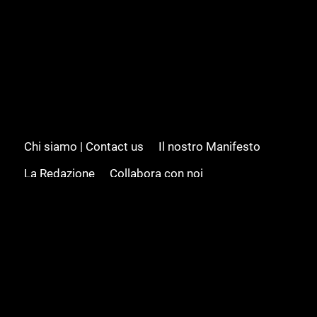
Chi siamo | Contact us
Il nostro Manifesto
La Redazione
Collabora con noi
Advertising/Pubblicità
Modifica il consenso
Cookie policy
Privacy policy
Feed RSS
Sitemap