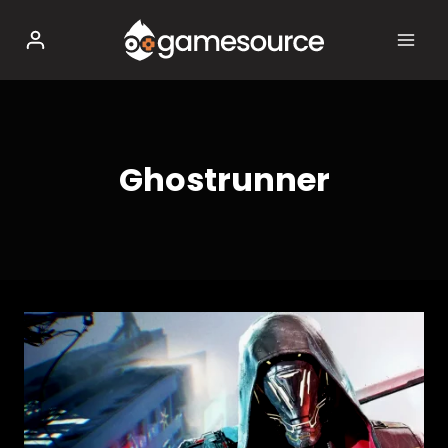
Salta
al
contenuto
Ghostrunner