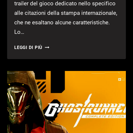
trailer del gioco dedicato nello specifico
alle citazioni della stampa internazionale,
che ne esaltano alcune caratteristiche.
Lo…
GHOSTRUNNER
LEGGI DI PIÙ
2,
IL
NUOVO
TRAILER
NE
CELEBRA
IL
SUCCESSO
CON
I
COMMENTI