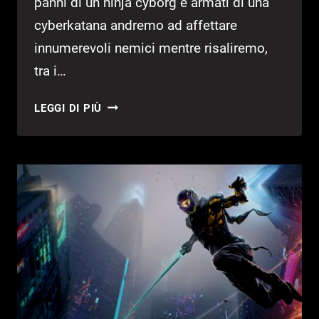
panni di un ninja cyborg e armati di una
cyberkatana andremo ad affettare
innumerevoli nemici mentre risaliremo,
tra i…
GHOSTRUNNER
LEGGI DI PIÙ
–
LISTA
TROFEI