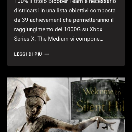
100% il titolo Bloober Team è necessario
districarsi in una lista obiettivi composta
da 39 achievement che permetteranno il
raggiungimento dei 1000G su Xbox
Series X. The Medium si compone…
THE
LEGGI DI PIÙ
MEDIUM
–
LISTA
OBIETTIVI