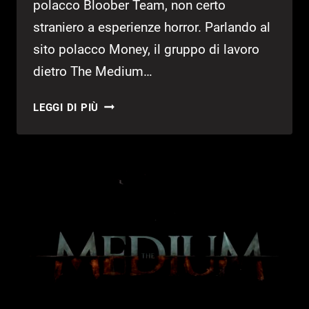
polacco Bloober Team, non certo
straniero a esperienze horror. Parlando al
sito polacco Money, il gruppo di lavoro
dietro The Medium…
THE
LEGGI DI PIÙ
MEDIUM:
DOPO
2
GIORNI,
C’È
GIÀ
PROFITTO
NETTO