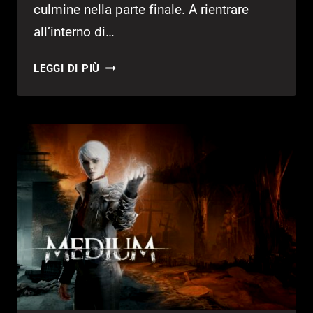
culmine nella parte finale. A rientrare
all’interno di…
THE
LEGGI DI PIÙ
MEDIUM
–
I
SERBATOI
E
LA
LOTTA
CON
THE
MAW