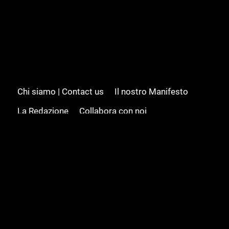
Chi siamo | Contact us
Il nostro Manifesto
La Redazione
Collabora con noi
Advertising/Pubblicità
Modifica il consenso
Cookie policy
Privacy policy
Feed RSS
Sitemap