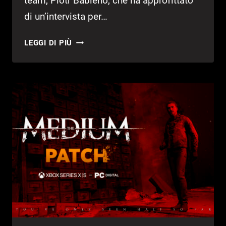
team, Piotr Babieno, che ha approfittato
di un’intervista per…
SILENT
LEGGI DI PIÙ
HILL:
BLOOBER
TEAM
AL
LAVORO?