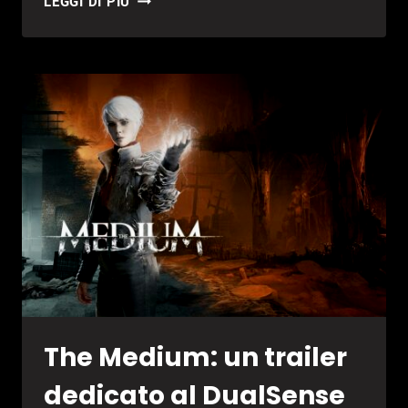
LEGGI DI PIÙ
TUTTI
I
GIOCHI
IN
USCITA
A
SETTEMBRE
2021
The Medium: un trailer
dedicato al DualSense