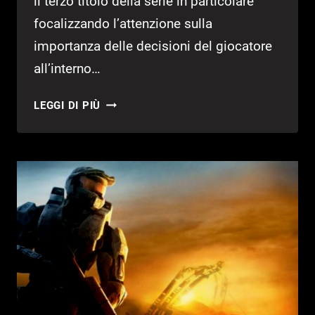
il terzo titolo della serie in particolare
focalizzando l’attenzione sulla
importanza delle decisioni del giocatore
all’interno…
WASTELAND
LEGGI DI PIÙ
3:
TUTTA
QUESTIONE
DI
SCELTE