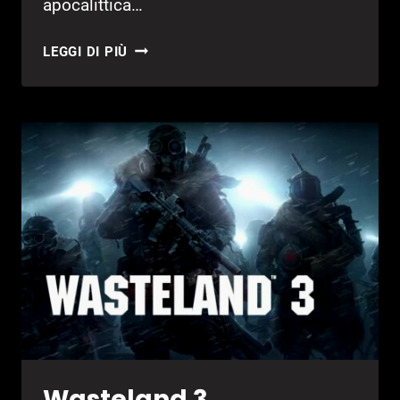
apocalittica…
WASTELAND
LEGGI DI PIÙ
3
–
PROVATA
LA
BETA
Wasteland 3