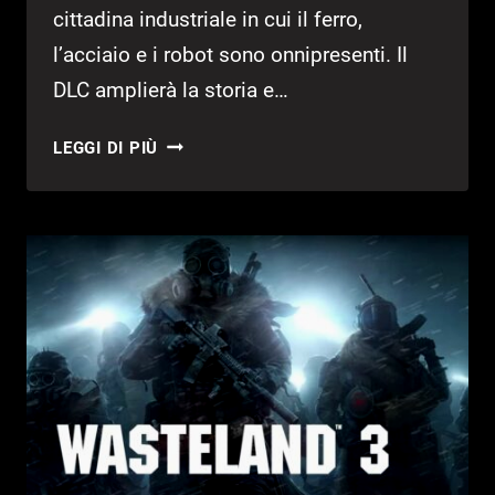
cittadina industriale in cui il ferro,
l’acciaio e i robot sono onnipresenti. Il
DLC amplierà la storia e…
WASTELAND
LEGGI DI PIÙ
3:
NUOVO
TRAILER
PER
IL
DLC