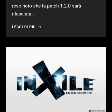
reso noto che la patch 1.2.0 sarà
rilasciata…
WASTELAND
LEGGI DI PIÙ
3:
DETTAGLI
SUL
DLC
A
PARTIRE
DAL
2021