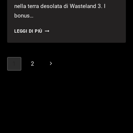
nella terra desolata di Wasteland 3. I
bonus…
WASTELAND
LEGGI DI PIÙ
3:
ECCO
LA
DATA
Navigazione
1
2
Pagina
DI
pagina
USCITA
successiva
UFFICIALE