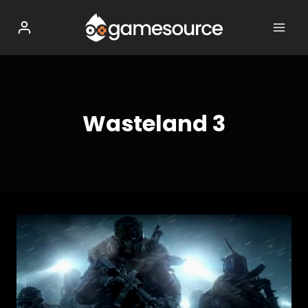
Salta
al
contenuto
Wasteland 3