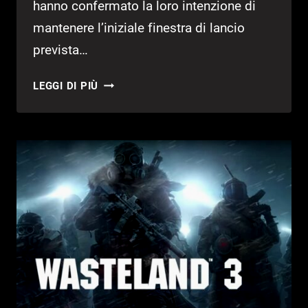
hanno confermato la loro intenzione di
mantenere l’iniziale finestra di lancio
prevista…
HALO
LEGGI DI PIÙ
INFINITE
VERRÀ
LANCIATO
INSIEME
A
XBOX
SERIES
X