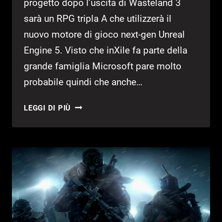
progetto dopo l’uscita di Wasteland 3
sarà un RPG tripla A che utilizzerà il
nuovo motore di gioco next-gen Unreal
Engine 5. Visto che inXile fa parte della
grande famiglia Microsoft pare molto
probabile quindi che anche…
INXILE:
LEGGI DI PIÙ
IL
PROSSIMO
RPG
UTILIZZERÀ
UNREAL
ENGINE
5