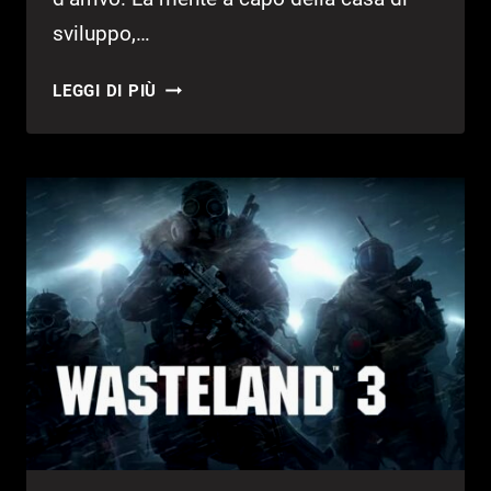
sviluppo,…
INXILE
LEGGI DI PIÙ
ENTERTAINMENT:
UN
NUOVO
GDR
È
IN
SVILUPPO