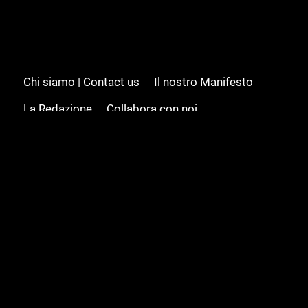
Chi siamo | Contact us
Il nostro Manifesto
La Redazione
Collabora con noi
Advertising/Pubblicità
Modifica il consenso
Cookie policy
Privacy policy
Feed RSS
Sitemap