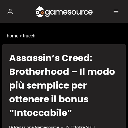
Salta
al
contenuto
home
>
trucchi
Assassin’s Creed:
Brotherhood – Il modo
più semplice per
ottenere il bonus
“Intoccabile”
Di
Redazione Gamesource
13 Ottobre 2011