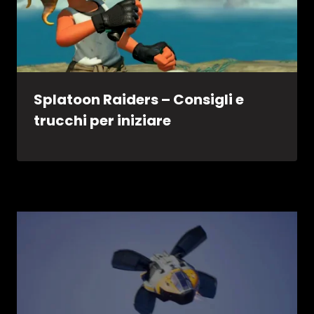
Splatoon Raiders – Consigli e
trucchi per iniziare