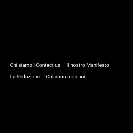
Chi siamo | Contact us
Il nostro Manifesto
La Redazione
Collabora con noi
Advertising/Pubblicità
Modifica il consenso
Cookie policy
Privacy policy
Feed RSS
Sitemap