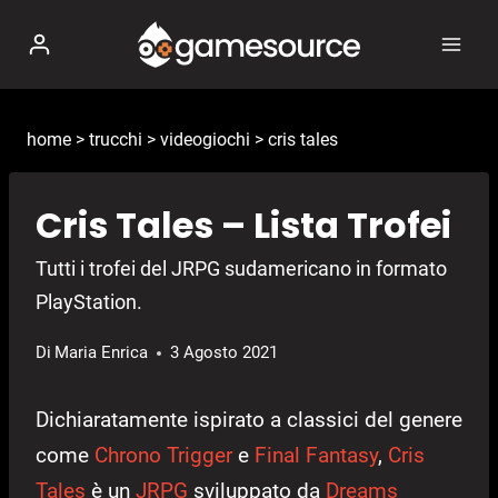
Salta
al
contenuto
home
>
trucchi
>
videogiochi
>
cris tales
Cris Tales – Lista Trofei
Tutti i trofei del JRPG sudamericano in formato
PlayStation.
Di
Maria Enrica
3 Agosto 2021
Dichiaratamente ispirato a classici del genere
come
Chrono Trigger
e
Final Fantasy
,
Cris
Tales
è un
JRPG
sviluppato da
Dreams