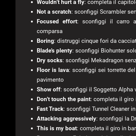
Wouldn’t hurt a fly
: completa il capito
Not a scratch
: sconfiggi Scrambler se
Focused effort
: sconfiggi il carro 
comparsa
Boring
: distruggi cinque fori da caccia
Blade’s plenty
: sconfiggi Biohunter so
Dry socks
: sconfiggi Mekadragon senz
Floor is lava
: sconfiggi sei torrette de
pavimento
Show off
: sconfiggi il Soggetto Alpha 
Don’t touch the paint
: completa il giro
Fast Track
: sconfiggi Tunnel Cleaner 
Attacking aggressively
: sconfiggi la 
This is my boat
: completa il giro in b