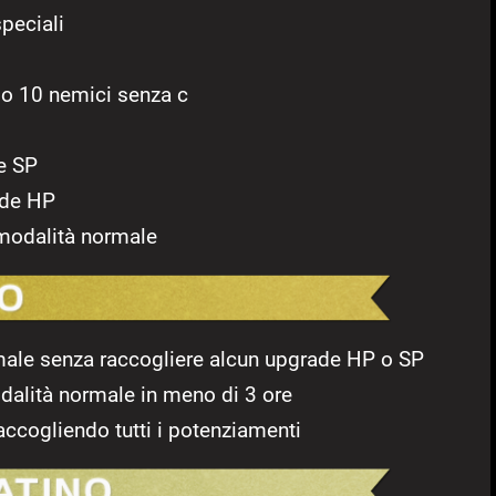
speciali
so 10 nemici senza c
de SP
rade HP
n modalità normale
male senza raccogliere alcun upgrade HP o SP
modalità normale in meno di 3 ore
accogliendo tutti i potenziamenti