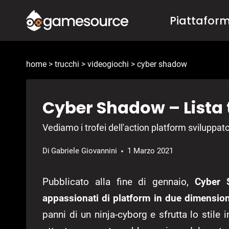
Salta
Piattafor
al
contenuto
home
>
trucchi
>
videogiochi
>
cyber shadow
Cyber Shadow – Lista 
Vediamo i trofei dell'action platform sviluppa
Di
Gabriele Giovannini
1 Marzo 2021
Pubblicato alla fine di gennaio,
Cyber S
appassionati di platform in due dimension
panni di un ninja-cyborg e sfrutta lo stile 