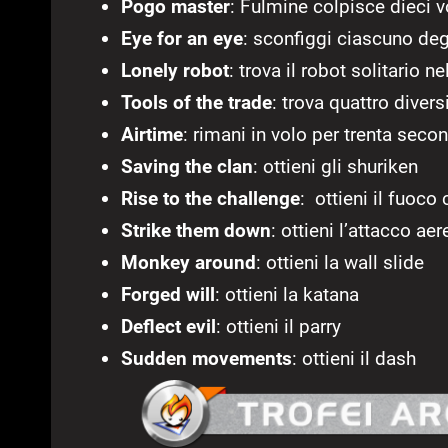
Pogo master
: Fulmine colpisce dieci v
Eye for an eye
: sconfiggi ciascuno deg
Lonely robot
: trova il robot solitario n
Tools of the trade
: trova quattro divers
Airtime
: rimani in volo per trenta secon
Saving the clan
: ottieni gli shuriken
Rise to the challenge
: ottieni il fuoco
Strike them down
: ottieni l’attacco aer
Monkey around
: ottieni la wall slide
Forged will
: ottieni la katana
Deflect evil
: ottieni il parry
Sudden movements
: ottieni il dash