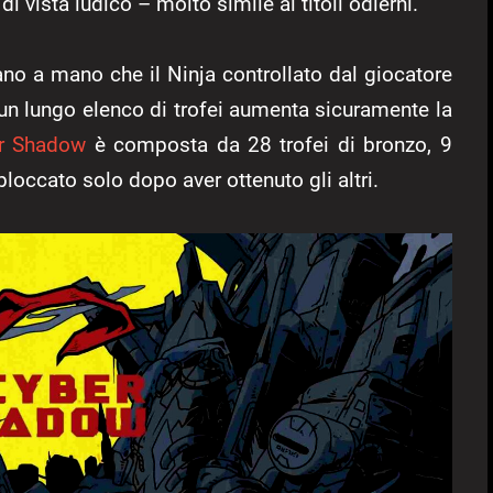
 vista ludico – molto simile ai titoli odierni.
no a mano che il Ninja controllato dal giocatore
 un lungo elenco di trofei aumenta sicuramente la
r Shadow
è composta da 28 trofei di bronzo, 9
sbloccato solo dopo aver ottenuto gli altri.