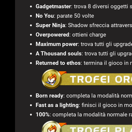
Gadgetmaster
: trova 8 diversi oggetti 
No You
: parate 50 volte
Super Ninja
: Shadow sfreccia attraver
Overpowered
: ottieni charge
Maximum power
: trova tutti gli upgra
A Thousand souls
: trova tutti gli upg
Returned to ethos
: termina il gioco i
Born ready
: completa la modalità nor
Fast as a lighting
: finisci il gioco in 
100%
: completa la modalità normale r