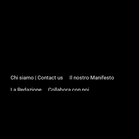
Chi siamo | Contact us
Il nostro Manifesto
La Redazione
Collabora con noi
Advertising/Pubblicità
Modifica il consenso
Cookie policy
Privacy policy
Feed RSS
Sitemap