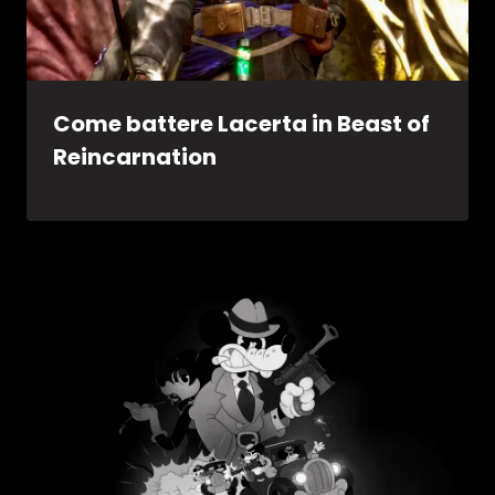
Come battere Lacerta in Beast of
Reincarnation