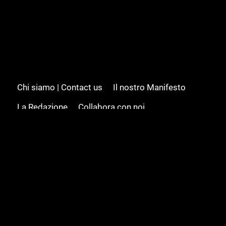
Chi siamo | Contact us
Il nostro Manifesto
La Redazione
Collabora con noi
Advertising/Pubblicità
Modifica il consenso
Cookie policy
Privacy policy
Feed RSS
Sitemap