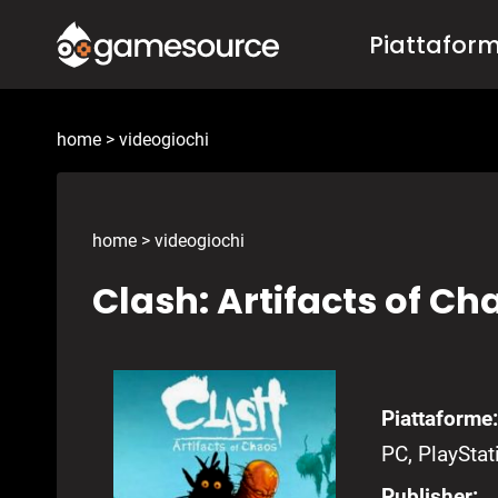
Salta
Piattafor
al
contenuto
home
>
videogiochi
home
>
videogiochi
Clash: Artifacts of Ch
Piattaforme:
PC, PlayStat
Publisher: