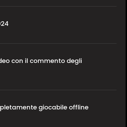
024
ideo con il commento degli
pletamente giocabile offline