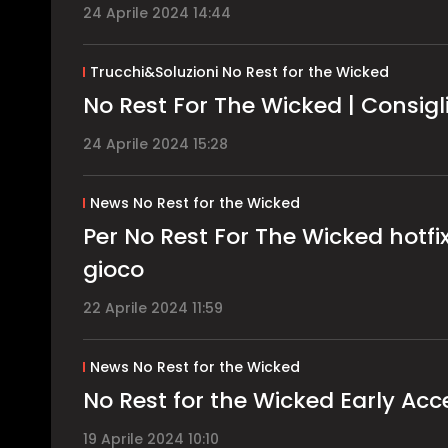
24 Aprile 2024 14:44
Trucchi&Soluzioni No Rest for the Wicked
No Rest For The Wicked | Consigli 
24 Aprile 2024 15:28
News No Rest for the Wicked
Per No Rest For The Wicked hotfi
gioco
22 Aprile 2024 11:59
News No Rest for the Wicked
No Rest for the Wicked Early Acc
19 Aprile 2024 10:10