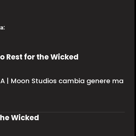
a:
o Rest for the Wicked
MA | Moon Studios cambia genere ma
 the Wicked