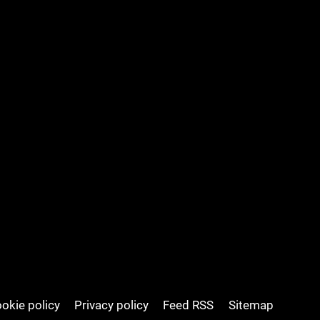
okie policy
Privacy policy
Feed RSS
Sitemap