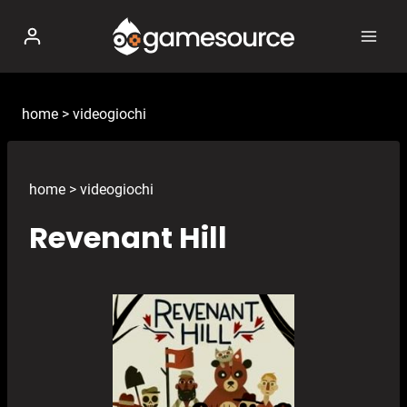
Salta
al
contenuto
home
>
videogiochi
home
>
videogiochi
Revenant Hill