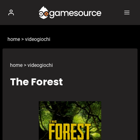
Salta
al
contenuto
home
>
videogiochi
home
>
videogiochi
The Forest