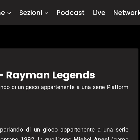
me
Sezioni
Podcast
Live
Networ
 – Rayman Legends
ando di un gioco appartenente a una serie Platform
 parlando di un gioco appartenente a una serie
lontano 1992. In quell’anno
Michel Ancel
(game