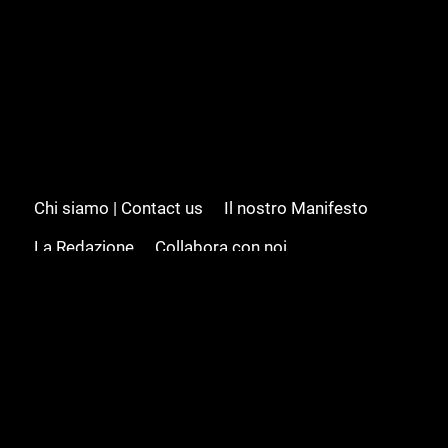
Chi siamo | Contact us
Il nostro Manifesto
La Redazione
Collabora con noi
Advertising/Pubblicità
Modifica il consenso
Cookie policy
Privacy policy
Feed RSS
Sitemap