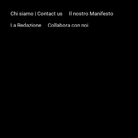
Chi siamo | Contact us
Il nostro Manifesto
La Redazione
Collabora con noi
Advertising/Pubblicità
Modifica il consenso
Cookie policy
Privacy policy
Feed RSS
Sitemap
© 2008 - 2026 Gamesource Italia