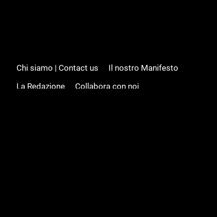
Chi siamo | Contact us
Il nostro Manifesto
La Redazione
Collabora con noi
Advertising/Pubblicità
Modifica il consenso
Cookie policy
Privacy policy
Feed RSS
Sitemap