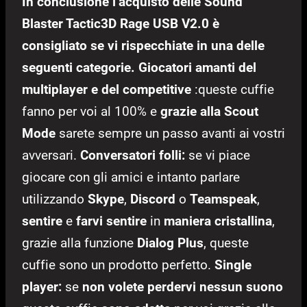
In conclusione l’acquisto delle
Sound
Blaster Tactic3D Rage USB V2.0 è
consigliato se vi rispecchiate in una delle
seguenti categorie.
Giocatori amanti del
multiplayer e del competitive
:queste cuffie
fanno per voi al 100% e
grazie alla Scout
Mode
sarete sempre un passo avanti ai vostri
avversari.
Conversatori folli:
se vi piace
giocare con gli amici e intanto parlare
utilizzando
Skype
,
Discord
o
Teamspeak
,
sentire
e
farvi sentire
in
maniera cristallina
,
grazie alla funzione
Dialog Plus
, queste
cuffie sono un prodotto perfetto.
Single
player:
se
non volete perdervi
nessun suono