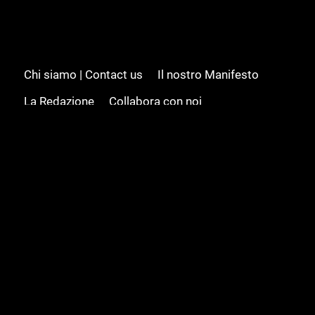
Chi siamo | Contact us
Il nostro Manifesto
La Redazione
Collabora con noi
Advertising/Pubblicità
Modifica il consenso
Cookie policy
Privacy policy
Feed RSS
Sitemap