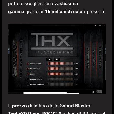
potrete scegliere una
vastissima
gamma
grazie ai
16 milioni di colori
presenti.
Il
prezzo
di listino delle S
ound Blaster
Tactic3D Rage USB V2.0
è di € 79.99, ma sul