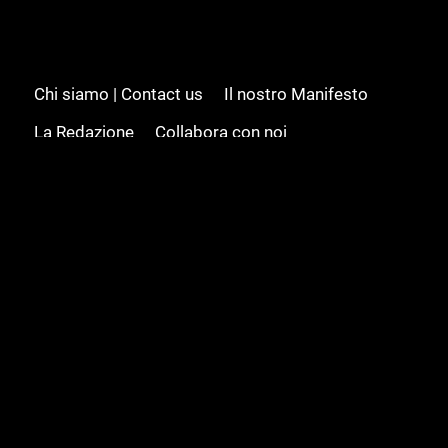
Chi siamo | Contact us
Il nostro Manifesto
La Redazione
Collabora con noi
Advertising/Pubblicità
Modifica il consenso
Cookie policy
Privacy policy
Feed RSS
Sitemap
© 2008 - 2026 Gamesource Italia