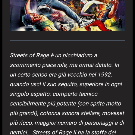
Streets of Rage è un picchiaduro a
scorrimento piacevole, ma ormai datato. In
un certo senso era già vecchio nel 1992,
quando uscì il suo seguito, superiore in ogni
singolo aspetto: comparto tecnico
sensibilmente più potente (con sprite molto
più grandi), colonna sonora stellare, moveset
più ricco, maggior numero di personaggi e di
nemici… Streets of Rage II ha la stoffa del