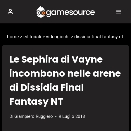
Salta
al
contenuto
home
>
editoriali
>
videogiochi
>
dissidia final fantasy nt
Le Sephira di Vayne
incombono nelle arene
di Dissidia Final
Fantasy NT
Di
Giampiero Ruggiero
9 Luglio 2018