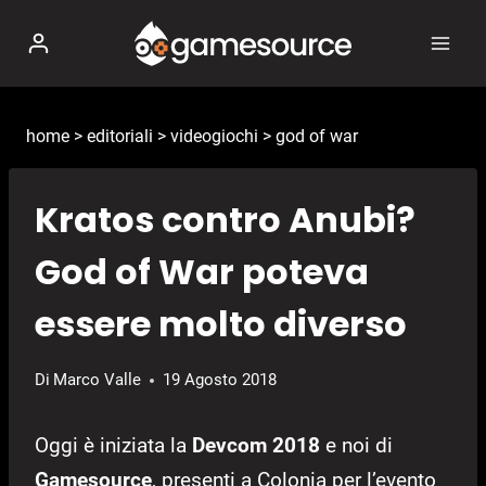
Salta
al
contenuto
home
>
editoriali
>
videogiochi
>
god of war
Kratos contro Anubi?
God of War poteva
essere molto diverso
Di
Marco Valle
19 Agosto 2018
Oggi è iniziata la
Devcom 2018
e noi di
Gamesource
, presenti a Colonia per l’evento