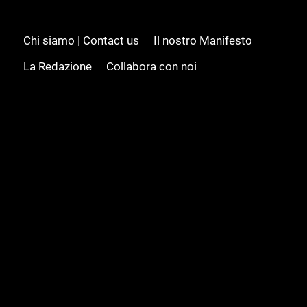
Chi siamo | Contact us
Il nostro Manifesto
La Redazione
Collabora con noi
Advertising/Pubblicità
Modifica il consenso
Cookie policy
Privacy policy
Feed RSS
Sitemap
© 2008 - 2026 Gamesource Italia