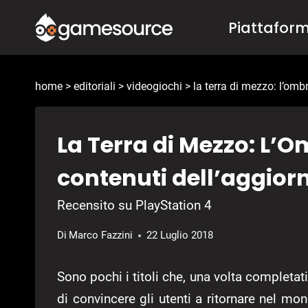
Salta
Piattafor
al
contenuto
home
>
editoriali
>
videogiochi
>
la terra di mezzo: l’omb
La Terra di Mezzo: L’Om
contenuti dell’aggio
Recensito su PlayStation 4
Di
Marco Fazzini
22 Luglio 2018
Sono pochi i titoli che, una volta completati
di convincere gli utenti a ritornare nel m