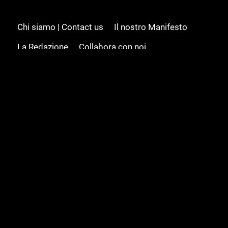
Chi siamo | Contact us
Il nostro Manifesto
La Redazione
Collabora con noi
Advertising/Pubblicità
Modifica il consenso
Cookie policy
Privacy policy
Feed RSS
Sitemap
© 2008 - 2026 Gamesource Italia