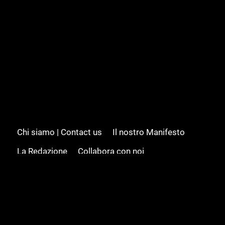
Chi siamo | Contact us
Il nostro Manifesto
La Redazione
Collabora con noi
Advertising/Pubblicità
Modifica il consenso
Cookie policy
Privacy policy
Feed RSS
Sitemap