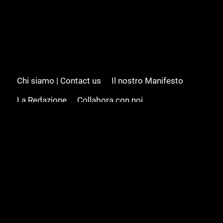
Chi siamo | Contact us
Il nostro Manifesto
La Redazione
Collabora con noi
Advertising/Pubblicità
Modifica il consenso
Cookie policy
Privacy policy
Feed RSS
Sitemap