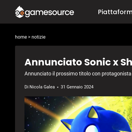
Salta
Piattafor
al
contenuto
home
>
notizie
Annunciato Sonic x S
Annunciato il prossimo titolo con protagonista 
Di
Nicola Galea
31 Gennaio 2024