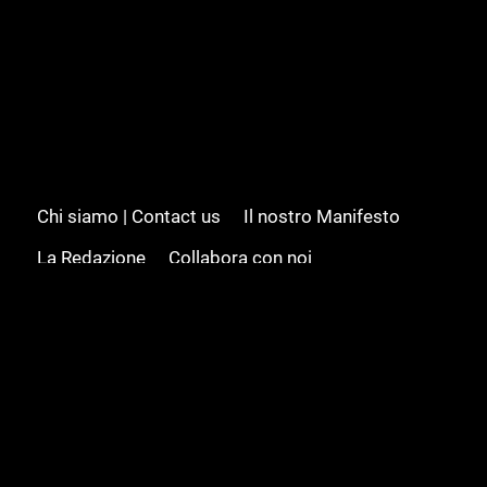
Chi siamo | Contact us
Il nostro Manifesto
La Redazione
Collabora con noi
Advertising/Pubblicità
Modifica il consenso
Cookie policy
Privacy policy
Feed RSS
Sitemap