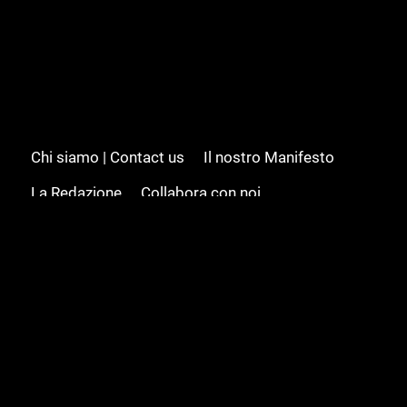
Chi siamo | Contact us
Il nostro Manifesto
La Redazione
Collabora con noi
Advertising/Pubblicità
Modifica il consenso
Cookie policy
Privacy policy
Feed RSS
Sitemap