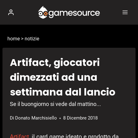
Salta
al
contenuto
home
>
notizie
Artifact, giocatori
dimezzati ad una
settimana dal lancio
Se il buongiorno si vede dal mattino...
Di
Donato Marchisiello
8 Dicembre 2018
Artifact
, il card game ideato e prodotto da