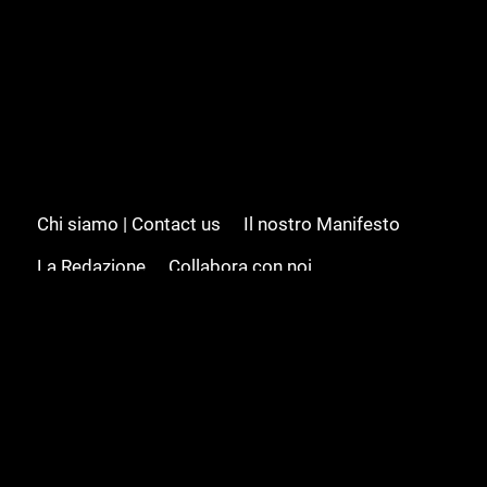
Chi siamo | Contact us
Il nostro Manifesto
La Redazione
Collabora con noi
Advertising/Pubblicità
Modifica il consenso
Cookie policy
Privacy policy
Feed RSS
Sitemap