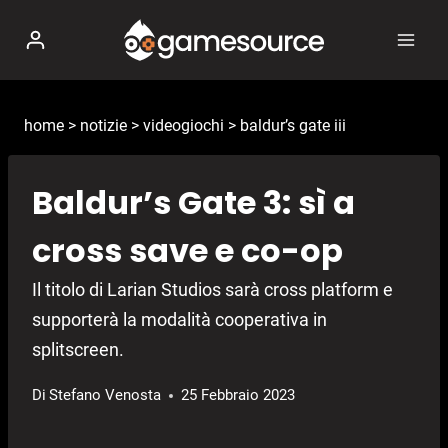
Salta
al
contenuto
home
>
notizie
>
videogiochi
>
baldur’s gate iii
Baldur’s Gate 3: sì a
cross save e co-op
Il titolo di Larian Studios sarà cross platform e
supporterà la modalità cooperativa in
splitscreen.
Di
Stefano Venosta
25 Febbraio 2023