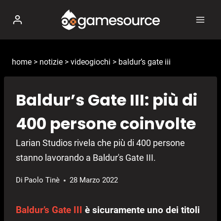
Salta
al
contenuto
home
>
notizie
>
videogiochi
>
baldur’s gate iii
Baldur’s Gate III: più di
400 persone coinvolte
Larian Studios rivela che più di 400 persone
stanno lavorando a Baldur's Gate III.
Di
Paolo Tinè
28 Marzo 2022
Baldur’s Gate III
è sicuramente uno dei titoli