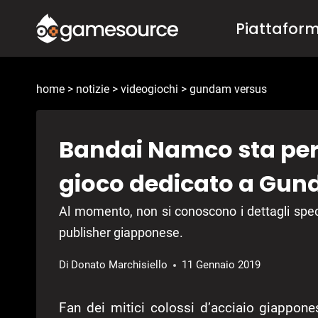
Salta
Piattafor
al
contenuto
home
>
notizie
>
videogiochi
>
gundam versus
Bandai Namco sta pe
gioco dedicato a Gu
Al momento, non si conoscono i dettagli specif
publisher giapponese.
Di
Donato Marchisiello
11 Gennaio 2019
Fan dei mitici colossi d’acciaio giappone