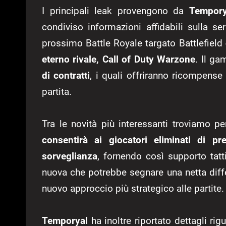
I principali leak provengono da
Tempory
condiviso informazioni affidabili sulla s
prossimo Battle Royale targato Battlefield
eterno rivale, Call of Duty Warzone
. Il ga
di contratti
, i quali offriranno ricompense 
partita.
Tra le novità più interessanti troviamo per
consentirà ai giocatori eliminati di pr
sorveglianza
, fornendo così supporto tat
nuova che potrebbe segnare una netta diffe
nuovo approccio più strategico alle partite.
Temporyal
ha inoltre riportato dettagli rig