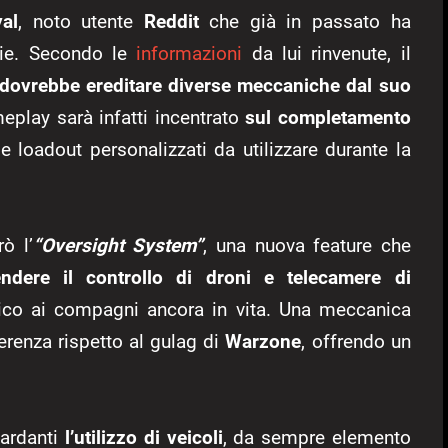
al
, noto utente
Reddit
che già in passato ha
erie. Secondo le
informazioni
da lui rinvenute, il
dovrebbe ereditare diverse meccaniche dal suo
meplay sarà infatti incentrato
sul completamento
e loadout personalizzati da utilizzare durante la
ò l’
“Oversight System”
, una nuova feature che
endere il controllo di droni e telecamere di
tico ai compagni ancora in vita. Una meccanica
renza rispetto al gulag di
Warzone
, offrendo un
uardanti
l’utilizzo di veicoli
, da sempre elemento