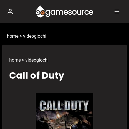
Salta
al
contenuto
home
>
videogiochi
home
>
videogiochi
Call of Duty