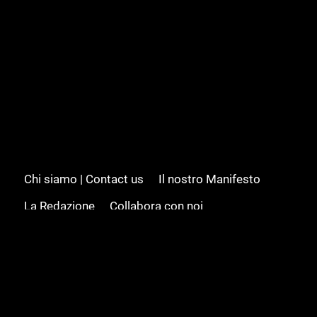
Chi siamo | Contact us
Il nostro Manifesto
La Redazione
Collabora con noi
Advertising/Pubblicità
Modifica il consenso
Cookie policy
Privacy policy
Feed RSS
Sitemap