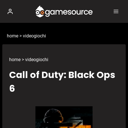
Salta
al
contenuto
home
>
videogiochi
home
>
videogiochi
Call of Duty: Black Ops
6