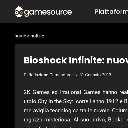
Salta
Piattafor
al
contenuto
home
>
notizie
Bioshock Infinite: nuov
Di
Redazione Gamesource
31 Gennaio 2013
2K Games ed Irrational Games hanno reali
titolo City in the Sky: "corre l’anno 1912 e 
meraviglia tecnologica tra le nuvole, Colu
ragazza misteriosa. Al suo arrivo, Booker