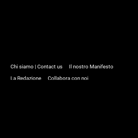
Chi siamo | Contact us
Il nostro Manifesto
La Redazione
Collabora con noi
Advertising/Pubblicità
Modifica il consenso
Cookie policy
Privacy policy
Feed RSS
Sitemap