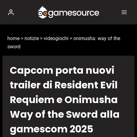
Salta
al
contenuto
home
>
notizie
>
videogiochi
>
onimusha: way of the
sword
Capcom porta nuovi
trailer di Resident Evil
Requiem e Onimusha
Way of the Sword alla
gamescom 2025