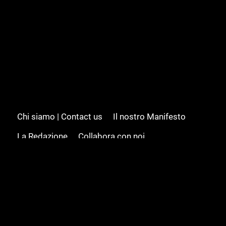
Chi siamo | Contact us
Il nostro Manifesto
La Redazione
Collabora con noi
Advertising/Pubblicità
Modifica il consenso
Cookie policy
Privacy policy
Feed RSS
Sitemap