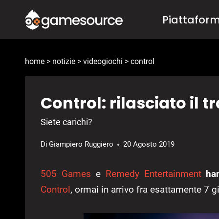
Salta
Piattafor
al
contenuto
home
>
notizie
>
videogiochi
>
control
Control: rilasciato il tr
Siete carichi?
Di
Giampiero Ruggiero
20 Agosto 2019
505 Games
e
Remedy Entertainment
han
Control
, ormai in arrivo fra esattamente 7 gi