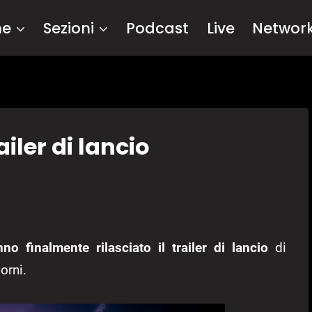
me
Sezioni
Podcast
Live
Networ
ailer di lancio
no finalmente rilasciato il trailer di lancio
di
orni.